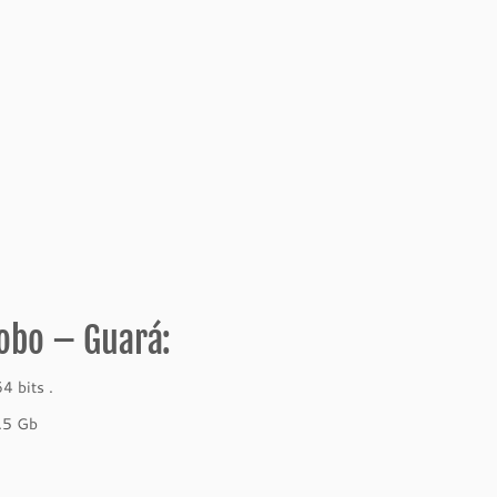
obo – Guará:
4 bits .
.5 Gb