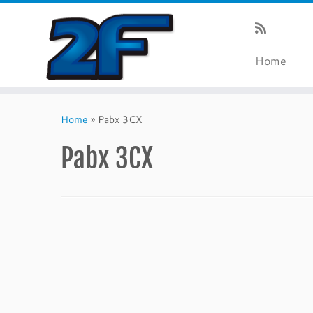
Home
Skip
to
Home
»
Pabx 3CX
content
Pabx 3CX