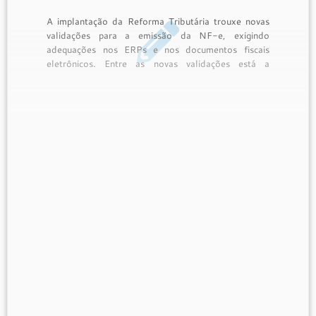
A implantação da Reforma Tributária trouxe novas
validações para a emissão da NF-e, exigindo
adequações nos ERPs e nos documentos fiscais
eletrônicos. Entre as novas validações está a
Rejeição 1111 – Grupo de Devolução do IBS da UF
informado indevidamente, que pode impedir a
autorização da nota fiscal caso o […]