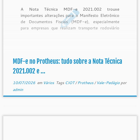
A Nota Técnica MDF-e 2021.002 trouxe
importantes alterações para o Manifesto Eletrônico
de Documentos Fiscais (MDF-e), especialmente
para empresas que realizam transporte rodoviário
de cargas e utilizam o ERP TOTVS Protheus. As
mudanças visam aumentar a qualidade das
informações fiscais, aprimorar o controle dos
pagamentos de frete, adequar o documento […]
MDF-e no Protheus: tudo sobre a Nota Técnica
2021.002 e ...
10/07/2026
em
Vários
Tags
CIOT
/
Protheus
/
Vale-Pedágio
por
admin