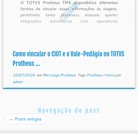
O TOTVS Protheus TMS disponibiliza diferentes
formas de vincular essas informações às viagens,
permitindo tanto processos manuais quanto
integrações automáticas com operadoras
homologadas. Quais são as formas de vincular o
CIOT no Protheus TMS? O Protheus TMS oferece
quatro alternativas para informar o CIOT durante o
processo de transporte: 1. […]
Como vincular o CIOT e o Vale-Pedágio no TOTVS
Protheus ...
10/07/2026
em
Microsiga Protheus
Tags
Protheus
/
totvs
por
admin
Navegação do post
←
Posts antigos