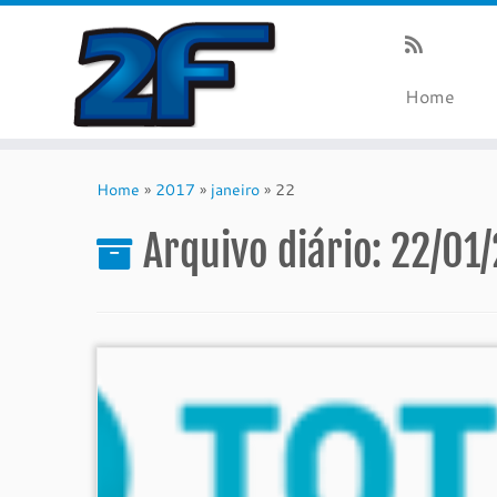
Home
Skip
to
Home
»
2017
»
janeiro
»
22
content
Arquivo diário:
22/01/