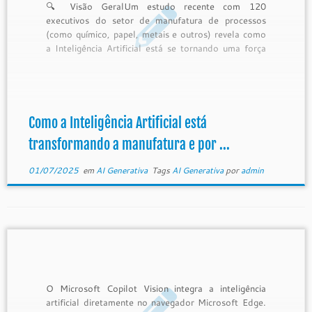
🔍 Visão GeralUm estudo recente com 120
executivos do setor de manufatura de processos
(como químico, papel, metais e outros) revela como
a Inteligência Artificial está se tornando uma força
transformadora. A pesquisa destaca que a IA já não
é mais uma promessa distante — ela está moldando
decisões, otimizando […]
Como a Inteligência Artificial está
transformando a manufatura e por ...
01/07/2025
em
AI Generativa
Tags
AI Generativa
por
admin
O Microsoft Copilot Vision integra a inteligência
artificial diretamente no navegador Microsoft Edge.