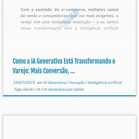
Com a ascensão do e-commerce, múltiplos canais
de venda e consumidores cada vez mais exigentes, o
varejo vive uma verdadeira revolução — e no centro
dessa transformação está a inteligência artificial
generativa. Segundo o estudo da Microsoft em
parceria com a IDC, 75% das empresas varejistas já
utilizam IA generativa […]
Como a IA Generativa Está Transformando o
Varejo: Mais Conversão, ...
10/07/2025
em
AI Generativa
/
Inovação
/
Inteligência artificial
Tags
GenAI
/
IA
/
IA Generativa
por
admin