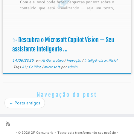
Com ele, você pode fazer perguntas por voz sobre o
conteúdo que está visualizando — seja um texto,
vídeo ou PDF — e obter respostas imediatas, sem
precisar digitar. Ele também consegue destacar os
trechos mais importantes […]
✨ Descubra o Microsoft Copilot Vision — Seu
assistente inteligente ...
14/06/2025
em
AI Generativa
/
Inovação
/
Inteligência artificial
Tags
AI
/
CoPilot
/
microsoft
por
admin
Navegação do post
←
Posts antigos
·
© 2026
2F Consultoria - Tecnologia transformando seu negócio
·