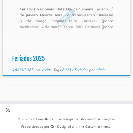
Feriados Nacionais: Data Dia da Semana Feriado 1º
de janeiro Quarta-feira Confraternização Universal
3 de março Segunda-feira Carnaval (ponto
facultativo) 4 de março Terça-feira Carnaval (ponto
facultativo) 18 de abril Sexta-feira Paixão de
Cristo (Sexta-feira Santa) 21 de abril Segunda-
feira Tiradentes 1º de maio Quinta-feira Dia do
Trabalho 19 de […]
Feriados 2025
16/03/2025
em
Vários
Tags
2025
/
Feriados
por
admin
·
© 2026
2F Consultoria - Tecnologia transformando seu negócio
·
Proporcionado por
·
Designed with the
Customizr theme
·