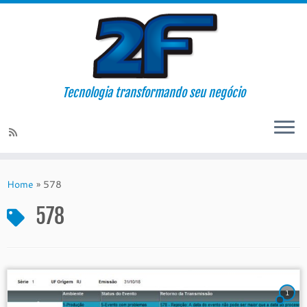
Tecnologia transformando seu negócio
Skip
to
Home
»
578
content
578
1