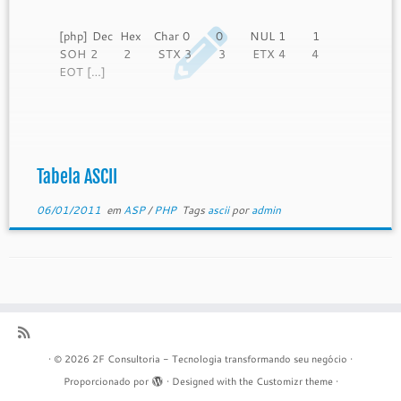
[php] Dec Hex Char 0 0 NUL 1 1
SOH 2 2 STX 3 3 ETX 4 4
EOT […]
Tabela ASCII
06/01/2011
em
ASP
/
PHP
Tags
ascii
por
admin
·
© 2026
2F Consultoria - Tecnologia transformando seu negócio
·
Proporcionado por
·
Designed with the
Customizr theme
·