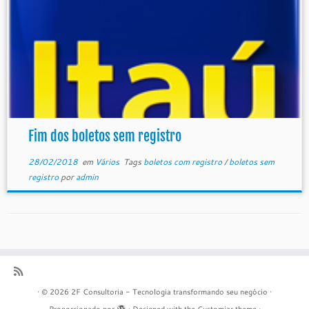
Fim dos boletos sem registro
28/02/2018
em
Vários
Tags
boletos com registro
/
boletos sem
registro
por
admin
·
© 2026
2F Consultoria - Tecnologia transformando seu negócio
·