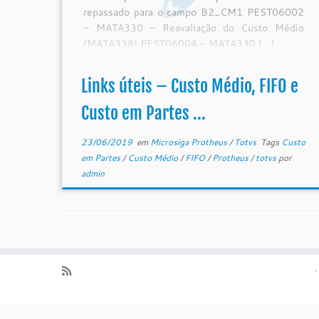
repassado para o campo B2_CM1 PEST06002
– MATA330 – Reavaliação do Custo Médio
(MATA338) PEST06004 – MATA330 […]
Links úteis – Custo Médio, FIFO e
Custo em Partes ...
23/06/2019
em
Microsiga Protheus
/
Totvs
Tags
Custo
em Partes
/
Custo Médio
/
FIFO
/
Protheus
/
totvs
por
admin
·