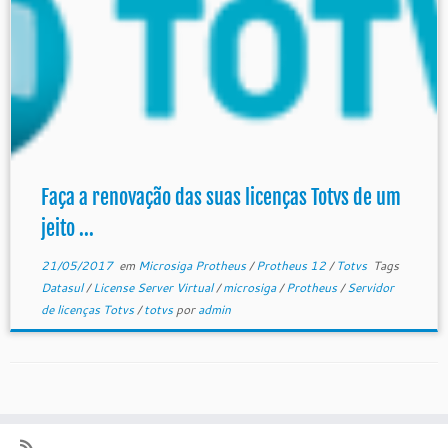
Faça a renovação das suas licenças Totvs de um
jeito ...
21/05/2017
em
Microsiga Protheus
/
Protheus 12
/
Totvs
Tags
Datasul
/
License Server Virtual
/
microsiga
/
Protheus
/
Servidor
de licenças Totvs
/
totvs
por
admin