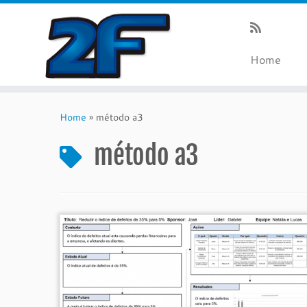
Home
Skip
to
Home
»
método a3
content
método a3