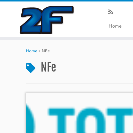
Home
Skip
to
Home
»
NFe
content
NFe