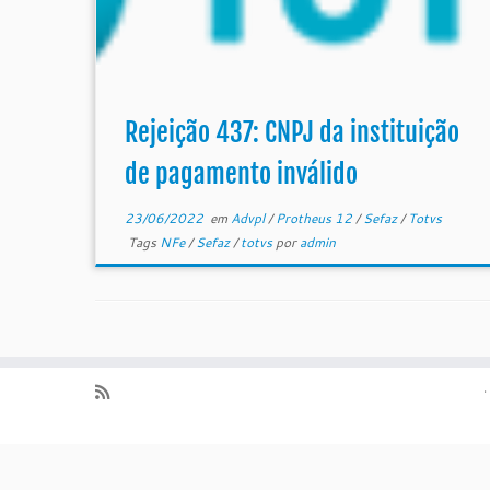
Rejeição 437: CNPJ da instituição
de pagamento inválido
23/06/2022
em
Advpl
/
Protheus 12
/
Sefaz
/
Totvs
Tags
NFe
/
Sefaz
/
totvs
por
admin
·