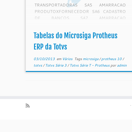
TRANSPORTADORAS SA5 AMARRACAO
PRODUTOXFORNECEDOR SA6 CADASTRO
DE BANCOS SA7 AMARRACAO
PRODUTOXCLIENTE SA9 CADASTRO DE
TECNICOS SAA CADASTRO DE PACOTES DE
Tabelas do Microsiga Protheus
HORAS SAB CADASTRO DE COMISSOES
SAC […]
ERP da Totvs
03/10/2013
em
Vários
Tags
microsiga
/
protheus 10
/
totvs
/
Totvs Série 3
/
Totvs Série T - Protheus
por
admin
·