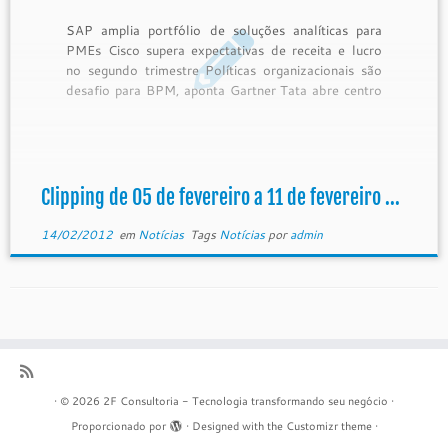
SAP amplia portfólio de soluções analíticas para
PMEs Cisco supera expectativas de receita e lucro
no segundo trimestre Políticas organizacionais são
desafio para BPM, aponta Gartner Tata abre centro
de mobilidade no Vale do Silício Governo contrata
serviços de TI baseados em software público
Governança torna TI mais perto dos […]
Clipping de 05 de fevereiro a 11 de fevereiro ...
14/02/2012
em
Notícias
Tags
Notícias
por
admin
·
© 2026
2F Consultoria - Tecnologia transformando seu negócio
·
Proporcionado por
·
Designed with the
Customizr theme
·