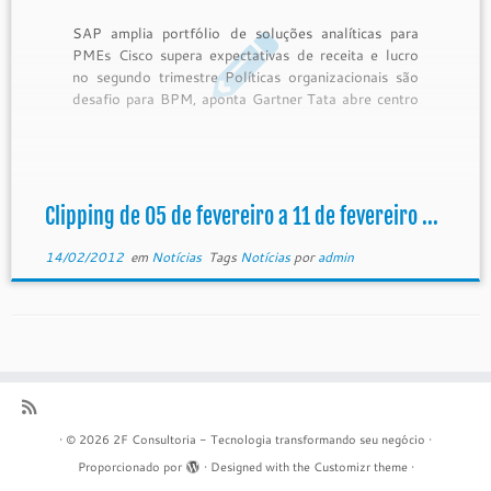
SAP amplia portfólio de soluções analíticas para
PMEs Cisco supera expectativas de receita e lucro
no segundo trimestre Políticas organizacionais são
desafio para BPM, aponta Gartner Tata abre centro
de mobilidade no Vale do Silício Governo contrata
serviços de TI baseados em software público
Governança torna TI mais perto dos […]
Clipping de 05 de fevereiro a 11 de fevereiro ...
14/02/2012
em
Notícias
Tags
Notícias
por
admin
·
© 2026
2F Consultoria - Tecnologia transformando seu negócio
·
Proporcionado por
·
Designed with the
Customizr theme
·