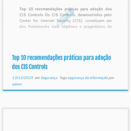
Top 10 recomendações práticas para adoção dos
CIS Controls Os CIS Controls, desenvolvidos pelo
Center for Internet Security (CIS), constituem um
dos frameworks mais objetivos e pragmáticos de
segurança da informação disponíveis atualmente.
Diferentemente de normas extensas e altamente
prescritivas, os CIS Controls foram construídos a
partir da análise de […]
Top 10 recomendações práticas para adoção
dos CIS Controls
13/12/2025
em
Segurança
Tags
segurança da informação
por
admin