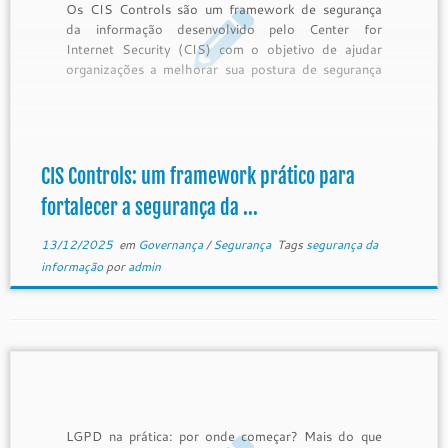
Os CIS Controls são um framework de segurança
da informação desenvolvido pelo Center for
Internet Security (CIS) com o objetivo de ajudar
organizações a melhorar sua postura de segurança
cibernética e proteger sistemas e dados críticos de
forma estruturada, mensurável e orientada a riscos.
Diferentemente de abordagens excessivamente
teóricas, os […]
CIS Controls: um framework prático para
fortalecer a segurança da ...
13/12/2025
em
Governança
/
Segurança
Tags
segurança da
informação
por
admin
LGPD na prática: por onde começar? Mais do que