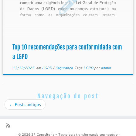
cumprir uma exigência legal, a Lei Geral de Proteção
de Dados (LGPD) exige mudanças estruturais na
forma como as organizações coletam, tratam,
armazenam e compartilham dados pessoais. Para
apoiar essa jornada, reunimos abaixo as 10
principais recomendações práticas baseadas em
orientações […]
Top 10 recomendações para conformidade com
a LGPD
13/12/2025
em
LGPD
/
Segurança
Tags
LGPD
por
admin
Navegação do post
←
Posts antigos
·
© 2026
2F Consultoria - Tecnologia transformando seu negócio
·