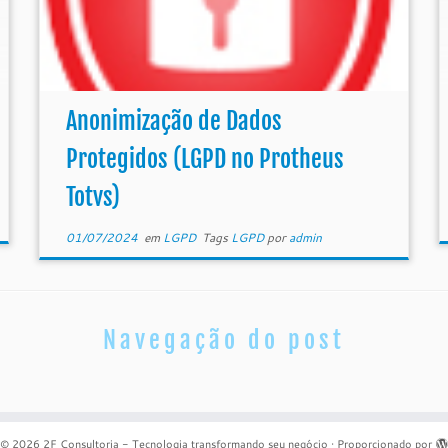
Anonimização de Dados
Protegidos (LGPD no Protheus
Totvs)
01/07/2024
em
LGPD
Tags
LGPD
por
admin
Navegação do post
© 2026
2F Consultoria - Tecnologia transformando seu negócio
·
Proporcionado por