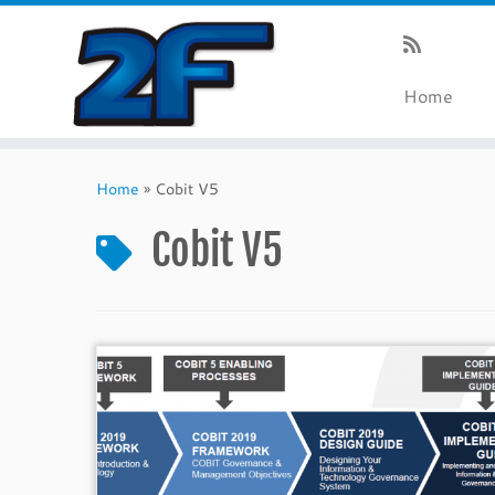
Home
Skip
to
Home
»
Cobit V5
content
Cobit V5