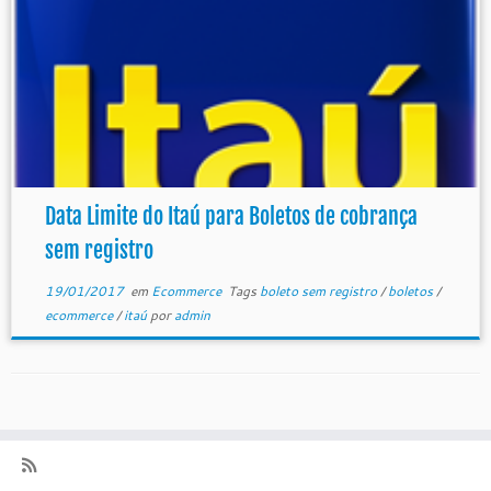
Data Limite do Itaú para Boletos de cobrança
sem registro
19/01/2017
em
Ecommerce
Tags
boleto sem registro
/
boletos
/
ecommerce
/
itaú
por
admin