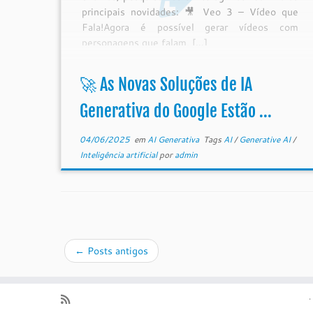
principais novidades: 🎥 Veo 3 – Vídeo que
Fala!Agora é possível gerar vídeos com
personagens que falam, […]
🚀 As Novas Soluções de IA
Generativa do Google Estão ...
04/06/2025
em
AI Generativa
Tags
AI
/
Generative AI
/
Inteligência artificial
por
admin
←
Posts antigos
·