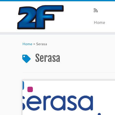
Home
Skip
to
Home
»
Serasa
content
Serasa