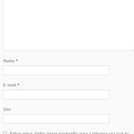
Nome
*
E-mail
*
Site
Salvar meus dados neste navegador para a próxima vez que eu