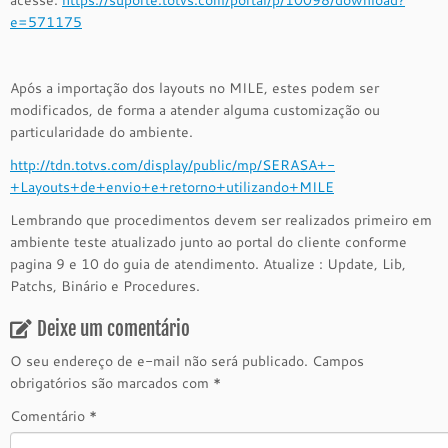
acesse:
https://suporte.totvs.com/portal/p/10098/download?
e=571175
Após a importação dos layouts no MILE, estes podem ser
modificados, de forma a atender alguma customização ou
particularidade do ambiente.
http://tdn.totvs.com/display/public/mp/SERASA+-
+Layouts+de+envio+e+retorno+utilizando+MILE
Lembrando que procedimentos devem ser realizados primeiro em
ambiente teste atualizado junto ao portal do cliente conforme
pagina 9 e 10 do guia de atendimento. Atualize : Update, Lib,
Patchs, Binário e Procedures.
Deixe um comentário
O seu endereço de e-mail não será publicado.
Campos
obrigatórios são marcados com
*
Comentário
*