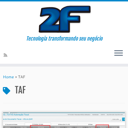
Tecnologia transformando seu negócio
Skip
to
Home
»
TAF
content
TAF