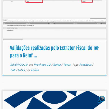
Validações realizadas pelo Extrator Fiscal do TAF
para o Reinf ...
15/04/2019
em
Protheus 12
/
Sefaz
/
Totvs
Tags
Protheus
/
TAF
/
totvs
por
admin
1