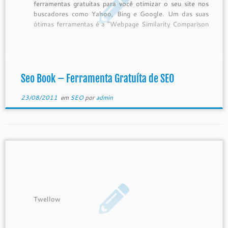
ferramentas gratuitas para você otimizar o seu site nos
buscadores como Yahoo, Bing e Google. Um das suas
ótimas ferramentas é a “Webpage Similarity Comparison
Tool”, permite que você compare as meta tags de seus
concorrentes. Ferramenta de
comparação: http://tools.seobook.com/general/website-
comparison/ Mais informações: […]
Seo Book – Ferramenta Gratuíta de SEO
23/08/2011
em
SEO
por
admin
Twellow