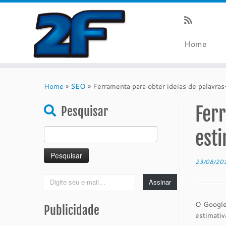
Home
Skip
to
Home
»
SEO
»
Ferramenta para obter ideias de palavras
content
Ferr
Pesquisar
Pesquisar
esti
por:
23/08/20
Digite
Assinar
seu
e-
O Google
Publicidade
mail…
estimativ