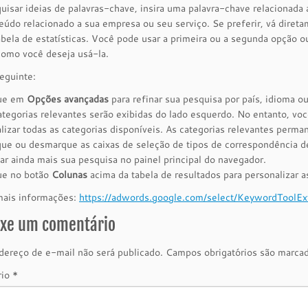
uisar ideias de palavras-chave, insira uma palavra-chave relacionad
údo relacionado a sua empresa ou seu serviço. Se preferir, vá direta
abela de estatísticas. Você pode usar a primeira ou a segunda opção ou
como você deseja usá-la.
eguinte:
que em
Opções avançadas
para refinar sua pesquisa por país, idioma ou
ategorias relevantes serão exibidas do lado esquerdo. No entanto, vo
alizar todas as categorias disponíveis. As categorias relevantes perm
ue ou desmarque as caixas de seleção de tipos de correspondência de
nar ainda mais sua pesquisa no painel principal do navegador.
ue no botão
Colunas
acima da tabela de resultados para personalizar 
mais informações:
https://adwords.google.com/select/KeywordToolEx
ixe um comentário
ereço de e-mail não será publicado.
Campos obrigatórios são marc
rio
*