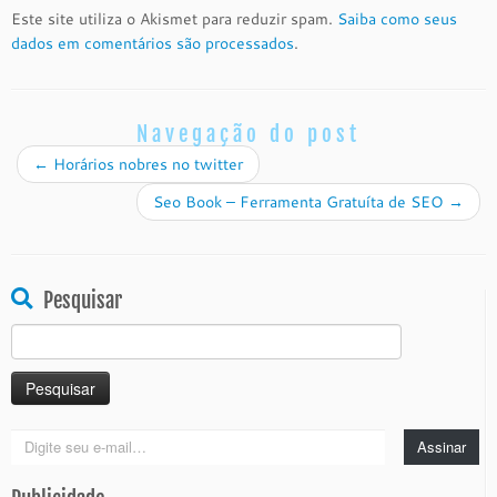
Este site utiliza o Akismet para reduzir spam.
Saiba como seus
dados em comentários são processados
.
Navegação do post
←
Horários nobres no twitter
Seo Book – Ferramenta Gratuíta de SEO
→
Pesquisar
Pesquisar
por:
Digite
Assinar
seu
e-