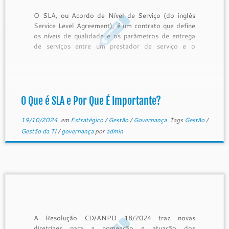
O SLA, ou Acordo de Nível de Serviço (do inglês
Service Level Agreement), é um contrato que define
os níveis de qualidade e os parâmetros de entrega
de serviços entre um prestador de serviço e o
cliente. Muito comum em áreas de TI e serviços
gerenciados, o SLA estabelece expectativas […]
O Que é SLA e Por Que É Importante?
19/10/2024
em
Estratégico
/
Gestão
/
Governança
Tags
Gestão
/
Gestão da TI
/
governança
por
admin
A Resolução CD/ANPD 18/2024 traz novas
diretrizes para a nomeação e atuação dos