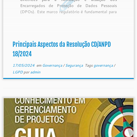
Encarregados de Proteção de Dados Pessoais
(DPOs). Este marco regulatório é fundamental para
assegurar a conformidade com a Lei Geral de
Proteção de Dados (LGPD) e fortalecer a
governança de dados nas organizações. Vamos
detalhar os principais […]
Principais Aspectos da Resolução CD/ANPD
18/2024
17/05/2024
em
Governança
/
Segurança
Tags
governança
/
LGPD
por
admin