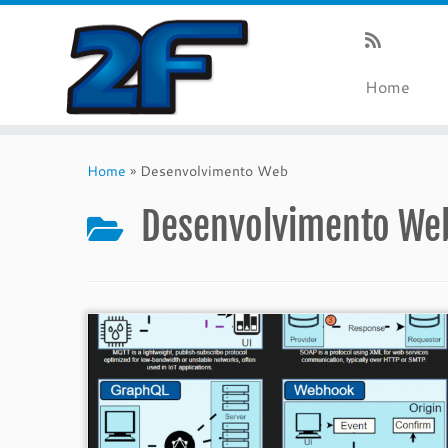
Home
Skip
to
Home
»
Desenvolvimento Web
content
Desenvolvimento We