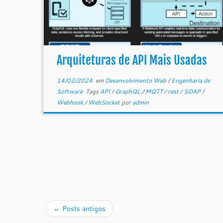
Arquiteturas de API Mais Usadas
14/02/2024
em
Desenvolvimento Web
/
Engenharia de
Software
Tags
API
/
GraphQL
/
MQTT
/
rest
/
SOAP
/
Webhook
/
WebSocket
por
admin
←
Posts antigos