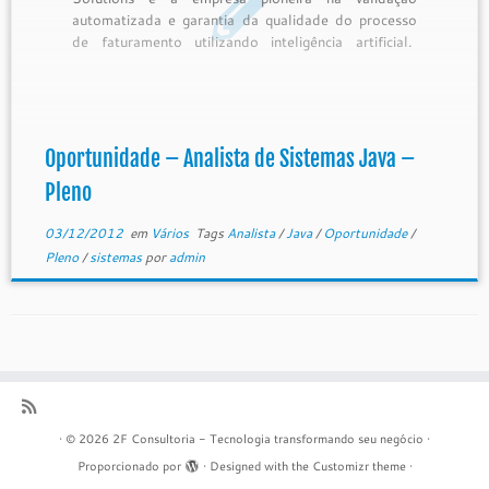
automatizada e garantia da qualidade do processo
de faturamento utilizando inteligência artificial.
Nosso time é formado por profissionais com
experiência em operadoras de telecomunicações,
vendors de billing e grandes consultorias. Nosso
produto é uma plataforma […]
Oportunidade – Analista de Sistemas Java –
Pleno
03/12/2012
em
Vários
Tags
Analista
/
Java
/
Oportunidade
/
Pleno
/
sistemas
por
admin
·
© 2026
2F Consultoria - Tecnologia transformando seu negócio
·
Proporcionado por
·
Designed with the
Customizr theme
·