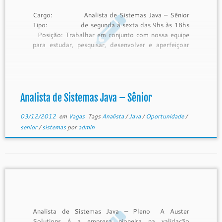
Cargo: Analista de Sistemas Java – Sênior
Tipo: de segunda à sexta das 9hs às 18hs
Posição: Trabalhar em conjunto com nossa equipe
para estudar, pesquisar, desenvolver e aperfeiçoar
nossa plataforma tecnológica. Participar na criação
e desenvolvimento de maintenance releases e major
releases, bem como de projetos de […]
Analista de Sistemas Java – Sênior
03/12/2012
em
Vagas
Tags
Analista
/
Java
/
Oportunidade
/
senior
/
sistemas
por
admin
Analista de Sistemas Java – Pleno A Auster
Solutions é a empresa pioneira na validação