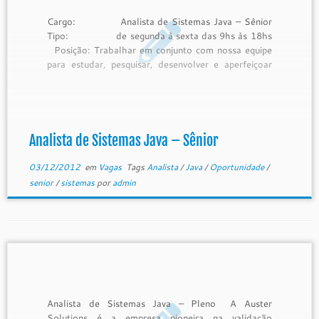
Cargo: Analista de Sistemas Java – Sênior
Tipo: de segunda à sexta das 9hs às 18hs
Posição: Trabalhar em conjunto com nossa equipe
para estudar, pesquisar, desenvolver e aperfeiçoar
nossa plataforma tecnológica. Participar na criação
e desenvolvimento de maintenance releases e major
releases, bem como de projetos de […]
Analista de Sistemas Java – Sênior
03/12/2012
em
Vagas
Tags
Analista
/
Java
/
Oportunidade
/
senior
/
sistemas
por
admin
Analista de Sistemas Java – Pleno A Auster
Solutions é a empresa pioneira na validação