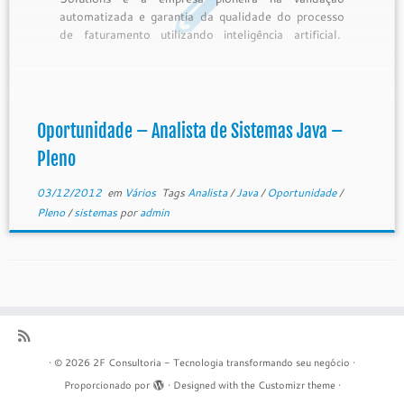
automatizada e garantia da qualidade do processo
de faturamento utilizando inteligência artificial.
Nosso time é formado por profissionais com
experiência em operadoras de telecomunicações,
vendors de billing e grandes consultorias. Nosso
produto é uma plataforma […]
Oportunidade – Analista de Sistemas Java –
Pleno
03/12/2012
em
Vários
Tags
Analista
/
Java
/
Oportunidade
/
Pleno
/
sistemas
por
admin
·
© 2026
2F Consultoria - Tecnologia transformando seu negócio
·
Proporcionado por
·
Designed with the
Customizr theme
·