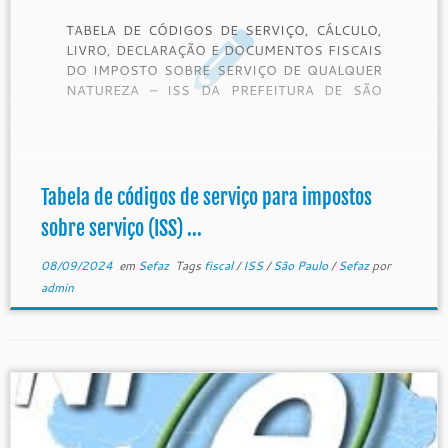
TABELA DE CÓDIGOS DE SERVIÇO, CÁLCULO,
LIVRO, DECLARAÇÃO E DOCUMENTOS FISCAIS
DO IMPOSTO SOBRE SERVIÇO DE QUALQUER
NATUREZA – ISS DA PREFEITURA DE SÃO
PAULO Atualizada até a Instrução Normativa
SF/SUREM nº 23, de 22 de dezembro de 2017
para NFS-e – Nota Fiscal de Serviços Eletrônica
NOTA 1: a) […]
Tabela de códigos de serviço para impostos
sobre serviço (ISS) ...
08/09/2024
em
Sefaz
Tags
fiscal
/
ISS
/
São Paulo
/
Sefaz
por
admin