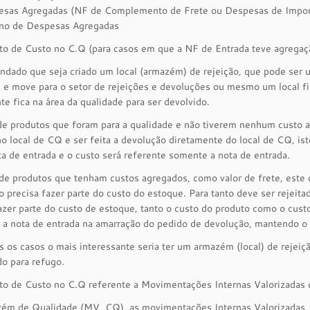
esas Agregadas (NF de Complemento de Frete ou Despesas de Impor
rno de Despesas Agregadas
o de Custo no C.Q (para casos em que a NF de Entrada teve agregaçã
dado que seja criado um local (armazém) de rejeição, que pode ser um
 e move para o setor de rejeições e devoluções ou mesmo um local fic
te fica na área da qualidade para ser devolvido.
e produtos que foram para a qualidade e não tiverem nenhum custo ag
o local de CQ e ser feita a devolução diretamente do local de CQ, is
a de entrada e o custo será referente somente a nota de entrada.
e produtos que tenham custos agregados, como valor de frete, este c
o precisa fazer parte do custo do estoque. Para tanto deve ser rejeit
azer parte do custo de estoque, tanto o custo do produto como o custo
 a nota de entrada na amarração do pedido de devolução, mantendo o 
os casos o mais interessante seria ter um armazém (local) de rejeiçã
do para refugo.
to de Custo no C.Q referente a Movimentações Internas Valorizadas 
ém de Qualidade (MV_CQ), as movimentações Internas Valorizadas, 