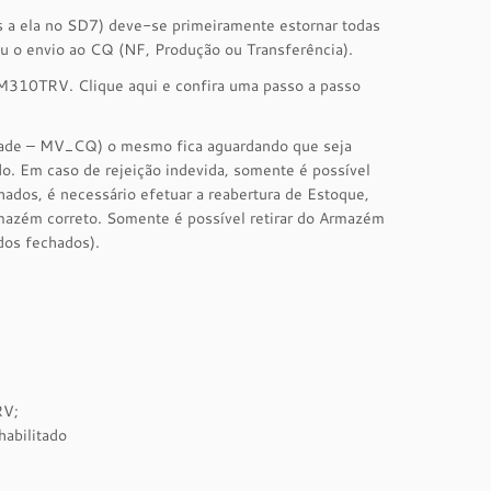
 a ela no SD7) deve-se primeiramente estornar todas
ou o envio ao CQ (NF, Produção ou Transferência).
V_M310TRV. Clique aqui e confira uma passo a passo
dade – MV_CQ) o mesmo fica aguardando que seja
o. Em caso de rejeição indevida, somente é possível
ados, é necessário efetuar a reabertura de Estoque,
Armazém correto. Somente é possível retirar do Armazém
dos fechados).
RV;
abilitado