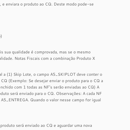
or, e enviara o produto ao CQ. Deste modo pode-se
o)
ois sua qualidade é comprovada, mas se o mesmo
alidade. Notas Fiscais com a combinação Produto X
ual a (1) Skip Lote, o campo A5_SKIPLOT deve conter o
o CQ (Exemplo: Se desejar enviar o produto para o CQ a
eenchido com 1 todas as NF’s serão enviadas ao CQ) A
roduto será enviado para o CQ. Observações: A cada NF
o A5_ENTREGA. Quando o valor nesse campo for igual
o produto será enviado ao CQ e aguardar uma nova