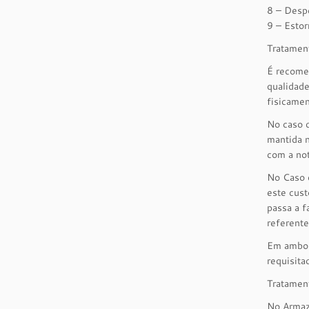
8 – Desp
9 – Esto
Tratament
É recomen
qualidade
fisicamen
No caso d
mantida n
com a not
No Caso d
este cust
passa a f
referente
Em ambos 
requisita
Tratamen
No Armaz