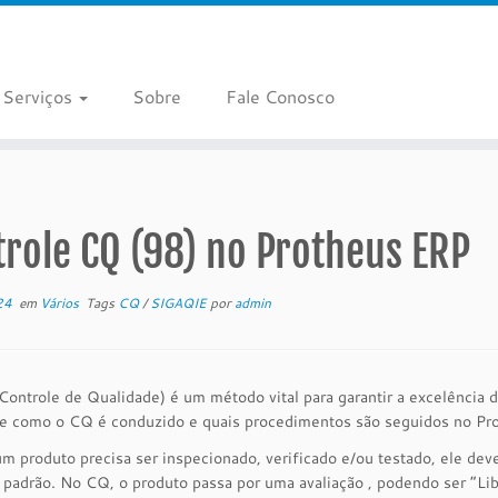
Serviços
Sobre
Fale Conosco
role CQ (98) no Protheus ERP
24
em
Vários
Tags
CQ
/
SIGAQIE
por
admin
ontrole de Qualidade) é um método vital para garantir a excelência
e como o CQ é conduzido e quais procedimentos são seguidos no Pr
 produto precisa ser inspecionado, verificado e/ou testado, ele dev
adrão. No CQ, o produto passa por uma avaliação , podendo ser “Lib