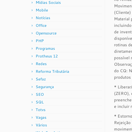
Mídias Sociais
Moviment
Mobile
(Cliente
Notícias
Material
incluind
Office
de inven
Opensource
disponíve
PHP
rotinas 
Programas
diretame
Protheus 12
possível 
Redes
Observaç
do CQ: No
Reforma Tributária
produtos 
Sefaz
Segurança
* Liberar
(ZERO), q
SEO
preencher
SQL
e incluir 
Totvs
* Estorn
Vagas
Rejeição 
Vários
movimenta