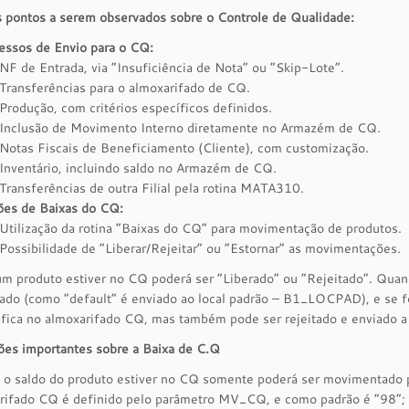
s pontos a serem observados sobre o Controle de Qualidade:
essos de Envio para o CQ:
NF de Entrada, via “Insuficiência de Nota” ou “Skip-Lote”.
Transferências para o almoxarifado de CQ.
Produção, com critérios específicos definidos.
Inclusão de Movimento Interno diretamente no Armazém de CQ.
Notas Fiscais de Beneficiamento (Cliente), com customização.
Inventário, incluindo saldo no Armazém de CQ.
Transferências de outra Filial pela rotina MATA310.
es de Baixas do CQ:
Utilização da rotina “Baixas do CQ” para movimentação de produtos.
Possibilidade de “Liberar/Rejeitar” ou “Estornar” as movimentações.
 produto estiver no CQ poderá ser “Liberado” ou “Rejeitado”. Quand
ado (como “default” é enviado ao local padrão – B1_LOCPAD), e se f
 fica no almoxarifado CQ, mas também pode ser rejeitado e enviado a 
ões importantes sobre a Baixa de C.Q
 o saldo do produto estiver no CQ somente poderá ser movimentad
rifado CQ é definido pelo parâmetro MV_CQ, e como padrão é “98”;