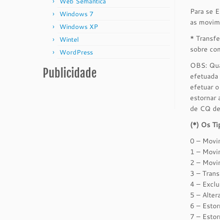
Web Semântica
Para se 
Windows 7
as movime
Windows XP
* Transfe
Wintel
sobre com
WordPress
OBS: Qua
Publicidade
efetuada 
efetuar o
estornar 
de CQ des
(*) Os Ti
0 – Movi
1 – Movi
2 – Movi
3 – Tran
4 – Excl
5 – Alte
6 – Estor
7 – Estor