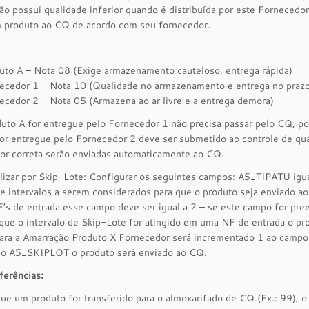
o possui qualidade inferior quando é distribuída por este Forneced
m produto ao CQ de acordo com seu fornecedor.
uto A – Nota 08 (Exige armazenamento cauteloso, entrega rápida)
ecedor 1 – Nota 10 (Qualidade no armazenamento e entrega no praz
ecedor 2 – Nota 05 (Armazena ao ar livre e a entrega demora)
duto A for entregue pelo Fornecedor 1 não precisa passar pelo CQ, p
or entregue pelo Fornecedor 2 deve ser submetido ao controle de qu
or correta serão enviadas automaticamente ao CQ.
ilizar por Skip-Lote: Configurar os seguintes campos: A5_TIPATU ig
 intervalos a serem considerados para que o produto seja enviado a
’s de entrada esse campo deve ser igual a 2 – se este campo for pr
que o intervalo de Skip-Lote for atingido em uma NF de entrada o p
para a Amarração Produto X Fornecedor será incrementado 1 ao camp
 do A5_SKIPLOT o produto será enviado ao CQ.
ferências:
e um produto for transferido para o almoxarifado de CQ (Ex.: 99), 