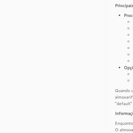
Principai
Proc
Opçõ
Quando um
almoxarif
“default”
Informaç
Enquanto
O almoxa