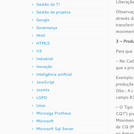
Liberação
Gestão da TI
Observaç
Gestão de projetos
através 
Google
transfer
Governança
movimenta
Html
3 – Prod
HTML5
IIS
Para que
Industrial
– No Cad
Inovação
que a pro
Inteligência artificial
Exemplo:
JavaScript
produçõe
Joomla
Obs.: A 
campo B1
LGPD
Linux
– O Tipo
Microsiga Protheus
CQ?”) pr
Moviment
Microsoft
de CQ (M
Microsoft Sql Server
no Armazé