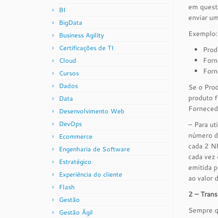
em questã
BI
enviar u
BigData
Exemplo:
Business Agility
Certificações de TI
Prod
Forn
Cloud
Forn
Cursos
Dados
Se o Pro
produto f
Data
Forneced
Desenvolvimento Web
DevOps
– Para ut
número de
Ecommerce
cada 2 NF
Engenharia de Software
cada vez 
Estratégico
emitida 
Experiência do cliente
ao valor
Flash
2 – Trans
Gestão
Sempre qu
Gestão Ágil