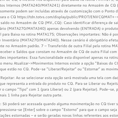
os Internos (MATA240/MATA241) diretamente no Armazém de CQ (M
) somente podem ser incluídas através de customização com o Pon
 para o CQ https://tdn.totvs.com/display/public/PROT/ENVCQMAT+
o saldo no Armazém de CQ (MV_CQ): Caso identificar diferença de sa
tário (MATA270/MATA340) apenas devolvendo (ENTRADA) o produto 
l para Baixa na rotina MATA175; Observações importantes: Não é poss
de Inventário (MATA270/MATA340). Nesse cenário é obrigatório efetua
nte no Armazém padrão. 7 – Transferido de outra Filial pela rotin
receber o Saldos que constam no Armazém de CQ de outra Filial com a
ões importantes: Essa funcionalidade esta disponível apenas na ro
 menu Atualizar->Movimentos Internos existe a opção “Baixas do CQ”
que estão no CQ. Pode-se “Liberar/Rejeitar” ou “Estornar” as movim
/Rejeitar: Ao se selecionar esta opção será mostrada uma tela com da
ue representa a entrada do produto no CQ. Para se Liberar ou Rejeit
 o campo “Tipo” com 1 (para Liberar) ou 2 (para Rejeitar). Pode-se, po
mais 1 linha para Rejeitar outra parte.
o: Só poderá ser acessada quando alguma movimentação no CQ tiver s
pressiona-se [Enter] sobre o campo “Estorno” para que o campo seja
ções estornadas – e serão geradas novas linhas referentes aos estorn