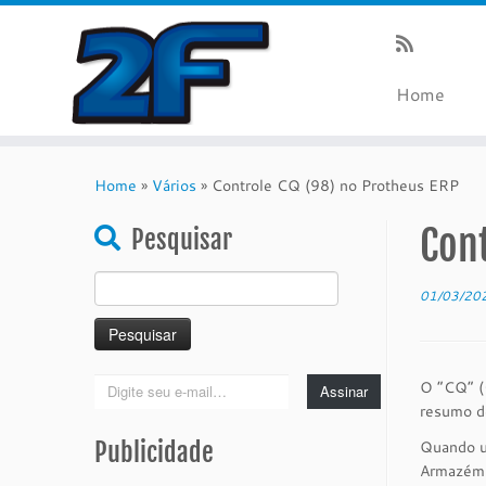
Home
Skip
to
Home
»
Vários
»
Controle CQ (98) no Protheus ERP
content
Cont
Pesquisar
Pesquisar
01/03/20
por:
Digite
O “CQ” (C
Assinar
seu
resumo d
e-
Publicidade
Quando um
mail…
Armazém p