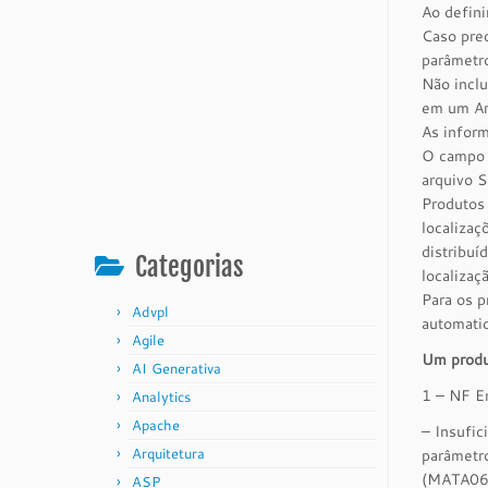
Ao defin
Caso prec
parâmetro
Não inclu
em um Ar
As infor
O campo B
arquivo S
Produtos
localizaç
distribu
Categorias
localizaç
Para os p
Advpl
automatic
Agile
Um produ
AI Generativa
1 – NF En
Analytics
Apache
– Insufi
Arquitetura
parâmetr
(MATA061
ASP