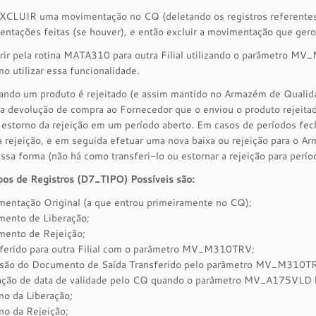
EXCLUIR uma movimentação no CQ (deletando os registros referentes
ntações feitas (se houver), e então excluir a movimentação que ger
rir pela rotina MATA310 para outra Filial utilizando o parâmetro M
o utilizar essa funcionalidade.
ndo um produto é rejeitado (e assim mantido no Armazém de Quali
a devolução de compra ao Fornecedor que o enviou o produto rejeitad
 estorno da rejeição em um período aberto. Em casos de períodos fech
a rejeição, e em seguida efetuar uma nova baixa ou rejeição para o 
sa forma (não há como transferi-lo ou estornar a rejeição para perío
pos de Registros (D7_TIPO) Possíveis são:
mentação Original (a que entrou primeiramente no CQ);
mento de Liberação;
mento de Rejeição;
sferido para outra Filial com o parâmetro MV_M310TRV;
usão do Documento de Saída Transferido pelo parâmetro MV_M310T
ração de data de validade pelo CQ quando o parâmetro MV_A175VLD h
no da Liberação;
no da Rejeição;