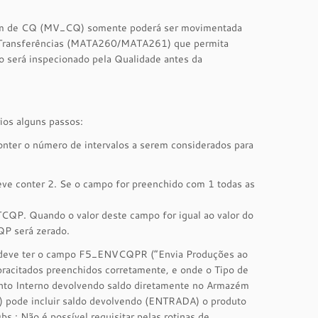
zém de CQ (MV_CQ) somente poderá ser movimentada
de Transferências (MATA260/MATA261) que permita
 será inspecionado pela Qualidade antes da
ios alguns passos:
er o número de intervalos a serem considerados para
ve conter 2. Se o campo for preenchido com 1 todas as
QP. Quando o valor deste campo for igual ao valor do
 será zerado.
deve ter o campo F5_ENVCQPR (“Envia Produções ao
acitados preenchidos corretamente, e onde o Tipo de
ento Interno devolvendo saldo diretamente no Armazém
pode incluir saldo devolvendo (ENTRADA) o produto
.: Não é possível requisitar pelas rotinas de