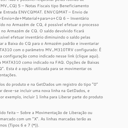
V_CQ) 5 – Notas Fiscais tipo Beneficiamento
to de Entrada ENVCQMAT. ENVCQMAT – Envio de
-+Envio+de+Material+para+o+CQ 6 – Inventário
ldo no Armazém de CQ, é possível efetuar o processo
no Armazém de CQ. O saldo devolvido ficará
ível efetuar inventário diminuindo o saldo pelas
r a Baixa do CQ para o Armazém padrão e inventariar
a MATA310 com o parâmetro MV_M310TRV configurado: É
 configuração como indicado nesse link (clique aqui).
tina MATA310 como indicado na FAQ. Opções de Baixas
. Esta é a opção utilizada para se movimentar os
entações.
dos do produto e na GetDados um registro do tipo “0”
ar deve-se incluir uma nova linha na GetDados, e
r exemplo, incluir 1 linha para Liberar parte do produto
ido feita – Sobre a Movimentação de Liberação ou
 marcado com um “X”. As linhas marcadas terão as
os (Tipos 6 e 7 (*)).