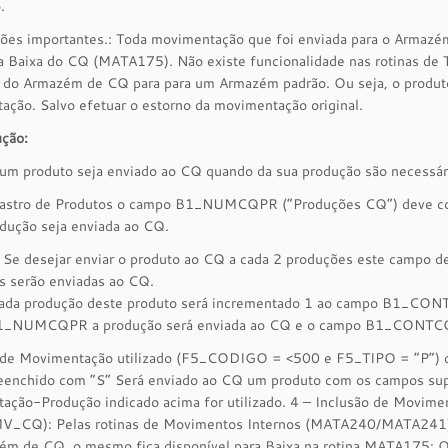
.
ões importantes.: Toda movimentação que foi enviada para o Arma
da Baixa do CQ (MATA175). Não existe funcionalidade nas rotinas 
ir do Armazém de CQ para para um Armazém padrão. Ou seja, o produto
ção. Salvo efetuar o estorno da movimentação original.
ução:
 um produto seja enviado ao CQ quando da sua produção são necessár
astro de Produtos o campo B1_NUMCQPR (“Produções CQ”) deve cont
dução seja enviada ao CQ.
 Se desejar enviar o produto ao CQ a cada 2 produções este campo de
s serão enviadas ao CQ.
cada produção deste produto será incrementado 1 ao campo B1_CONTC
_NUMCQPR a produção será enviada ao CQ e o campo B1_CONTCQP
 de Movimentação utilizado (F5_CODIGO = <500 e F5_TIPO = “P”) 
eenchido com “S” Será enviado ao CQ um produto com os campos supr
ação-Produção indicado acima for utilizado. 4 – Inclusão de Movim
V_CQ): Pelas rotinas de Movimentos Internos (MATA240/MATA241) 
m de CQ, o mesmo fica disponível para Baixa na rotina MATA175; Obs