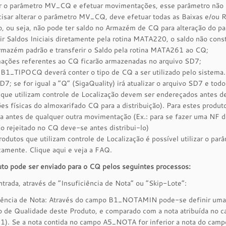
ir o parâmetro MV_CQ e efetuar movimentações, esse parâmetro não p
isar alterar o parâmetro MV_CQ, deve efetuar todas as Baixas e/ou R
, ou seja, não pode ter saldo no Armazém de CQ para alteração do p
ir Saldos Iniciais diretamente pela rotina MATA220, o saldo não const
mazém padrão e transferir o Saldo pela rotina MATA261 ao CQ;
mações referentes ao CQ ficarão armazenadas no arquivo SD7;
1_TIPOCQ deverá conter o tipo de CQ a ser utilizado pelo sistema. Se
D7; se for igual a “Q” (SigaQuality) irá atualizar o arquivo SD7 e to
 que utilizam controle de Localização devem ser endereçados antes 
ões físicas do almoxarifado CQ para a distribuição). Para estes prod
ída antes de qualquer outra movimentação (Ex.: para se fazer uma N
ão rejeitado no CQ deve-se antes distribui-lo)
rodutos que utilizam controle de Localização é possível utilizar o
amente. Clique aqui e veja a FAQ.
to pode ser enviado para o CQ pelos seguintes processos:
trada, através de “Insuficiência de Nota” ou “Skip-Lote”:
ciência de Nota: Através do campo B1_NOTAMIN pode-se definir uma N
o de Qualidade deste Produto, e comparado com a nota atribuída n
). Se a nota contida no campo A5_NOTA for inferior a nota do cam