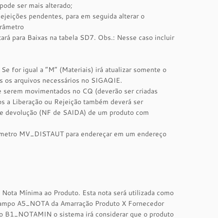
ode ser mais alterado;
ejeições pendentes, para em seguida alterar o
arâmetro
ará para Baixas na tabela SD7. Obs.: Nesse caso incluir
 for igual a “M” (Materiais) irá atualizar somente o
dos os arquivos necessários no SIGAQIE.
de serem movimentados no CQ (deverão ser criadas
utos a Liberação ou Rejeição também deverá ser
F de devolução (NF de SAIDA) de um produto com
 parâmetro MV_DISTAUT para endereçar em um endereço
ota Mínima ao Produto. Esta nota será utilizada como
o campo A5_NOTA da Amarração Produto X Fornecedor
po B1_NOTAMIN o sistema irá considerar que o produto