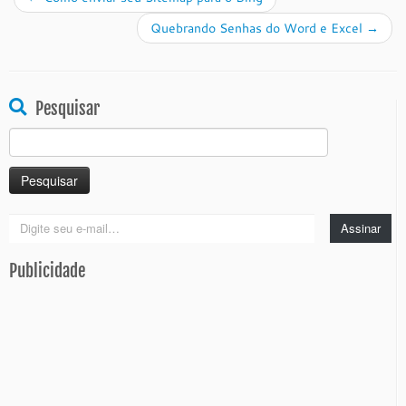
Quebrando Senhas do Word e Excel
→
Pesquisar
Pesquisar
por:
Digite
Assinar
seu
e-
Publicidade
mail…