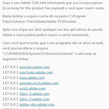
Caso o seu Adobe CS4 está informando que sua licença expirou
(Licensing for this product has expired) e você quer inserir outra.
Basta deletar o arquivo cache.db na pasta C:\Program
Files\Common Files\Adobe\Adobe PCD\cache\
Após isso clique em abrir qualquer um dos aplicativos do pacote
Adobe e você poderá poderá inserir o serial novamente.
Caso você queira evitar que o seu programa não se ative na web,
você precisa alterar o arquivo
“C:\WINDOWS\System32\drivers\etc\hosts” e adicionar as
seguintes linhas:
127.0.0.1
activate.adobe.com
127.0.0.1
practivate.adobe.com
127.0.0.1
ereg.adobe.com
127.0.0.1
activate.wip3.adobe.com
127.0.0.1
wip3.adobe.com
127.0.0.1
3dns-3.adobe.com
127.0.0.1
3dns-2.adobe.com
127.0.0.1
adobe-dns.adobe.com