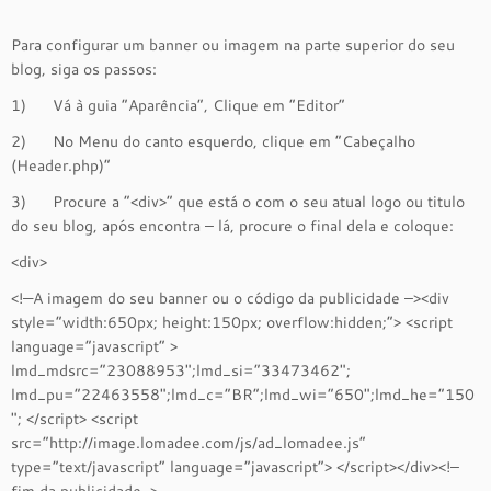
Para configurar um banner ou imagem na parte superior do seu
blog, siga os passos:
1) Vá à guia “Aparência”, Clique em “Editor”
2) No Menu do canto esquerdo, clique em “Cabeçalho
(Header.php)”
3) Procure a “<div>” que está o com o seu atual logo ou titulo
do seu blog, após encontra – lá, procure o final dela e coloque:
<div>
<!—A imagem do seu banner ou o código da publicidade –><div
style=”width:650px; height:150px; overflow:hidden;”> <script
language=”javascript” >
lmd_mdsrc=”23088953″;lmd_si=”33473462″;
lmd_pu=”22463558″;lmd_c=”BR”;lmd_wi=”650″;lmd_he=”150
″; </script> <script
src=”http://image.lomadee.com/js/ad_lomadee.js”
type=”text/javascript” language=”javascript”> </script></div><!–