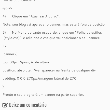
fim da publicidade–>
</div>
4) Clique em “Atualizar Arquivo”.
Note: seu blog vai aparecer o banner, mas estará fora de posição
5) No Menu do canto esquerdo, clique em “Folha de estilos
(style.css)” e adicione o css que vai posicionar o seu banner.
Ex:
.banner {
top: 80px; //posição de altura
position: absolute; //vai aparecer na frente de qualquer div
padding: 0 0 0 270px;//margem lateral de 270
}
Pronto o seu blog terá um banner na parte superior.
Deixe um comentário