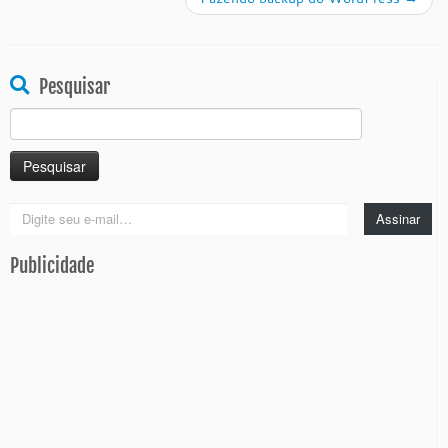
Pesquisar
Pesquisar
por:
Digite
Assinar
seu
e-
Publicidade
mail…