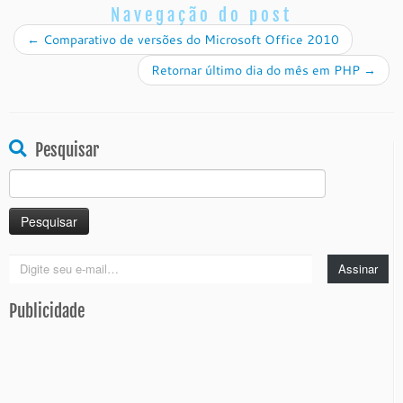
Navegação do post
←
Comparativo de versões do Microsoft Office 2010
Retornar último dia do mês em PHP
→
Pesquisar
Pesquisar
por:
Digite
Assinar
seu
e-
Publicidade
mail…