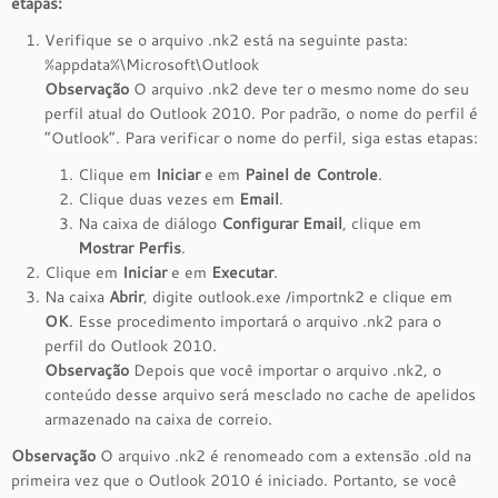
etapas:
Verifique se o arquivo .nk2 está na seguinte pasta:
%appdata%\Microsoft\Outlook
Observação
O arquivo .nk2 deve ter o mesmo nome do seu
perfil atual do Outlook 2010. Por padrão, o nome do perfil é
“Outlook”. Para verificar o nome do perfil, siga estas etapas:
Clique em
Iniciar
e em
Painel de Controle
.
Clique duas vezes em
Email
.
Na caixa de diálogo
Configurar Email
, clique em
Mostrar Perfis
.
Clique em
Iniciar
e em
Executar
.
Na caixa
Abrir
, digite outlook.exe /importnk2 e clique em
OK
. Esse procedimento importará o arquivo .nk2 para o
perfil do Outlook 2010.
Observação
Depois que você importar o arquivo .nk2, o
conteúdo desse arquivo será mesclado no cache de apelidos
armazenado na caixa de correio.
Observação
O arquivo .nk2 é renomeado com a extensão .old na
primeira vez que o Outlook 2010 é iniciado. Portanto, se você