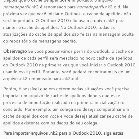
Depois que o cache de apelidos é importado, o arquivo
nomedoperfil
.nk2 é renomeado para
nomedoperfil
.nk2.old. Na
próxima vez que você iniciar o Outlook, o cache de apelidos não
será importado. O Outlook 2010 não usa o arquivo .nk2 para
manter o cache de apelidos. No Outlook 2010, todas as
atualizações do cache de apelidos são feitas na mensagem oculta
do repositório de mensagens padrão.
Observação
Se você possuir vários perfis do Outlook, o cache de
apelidos de cada perfil será mesclado no novo cache de apelidos
do Outlook 2010 na primeira vez que você iniciar o Outlook 2010
usando esse perfil. Portanto, você poderá encontrar mais de um
arquivo .nk2 renomeado para .nk2.old.
Porém, é possível que em determinadas situações você precise
importar um arquivo de cache de apelidos depois que esse
processo de importação realizado na primeira inicialização for
concluído. Por exemplo, um colega seu deseja compartilhar um
cache de apelidos com você e você deseja atualizar seu cache de
apelidos existente com os dados do seu colega.
Para importar arquivos .nk2 para o Outlook 2010, siga estas