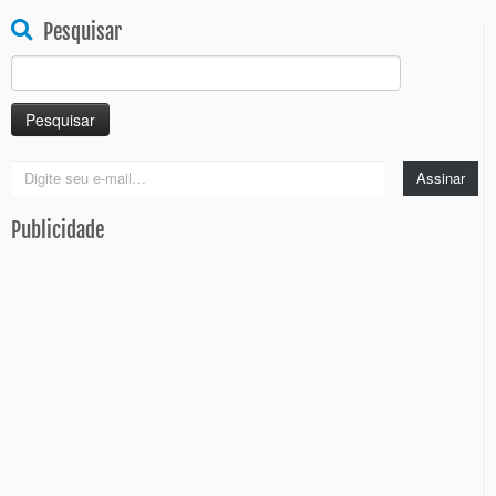
Pesquisar
Pesquisar
por:
Digite
Assinar
seu
e-
Publicidade
mail…