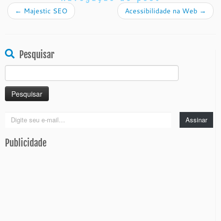
←
Majestic SEO
Acessibilidade na Web
→
Pesquisar
Pesquisar
por:
Digite
Assinar
seu
e-
Publicidade
mail…