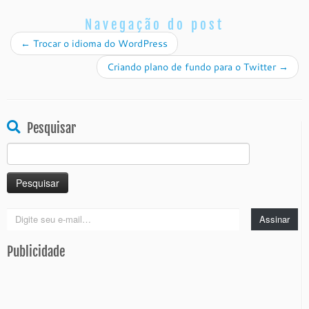
Navegação do post
←
Trocar o idioma do WordPress
Criando plano de fundo para o Twitter
→
Pesquisar
Pesquisar
por:
Digite
Assinar
seu
e-
Publicidade
mail…