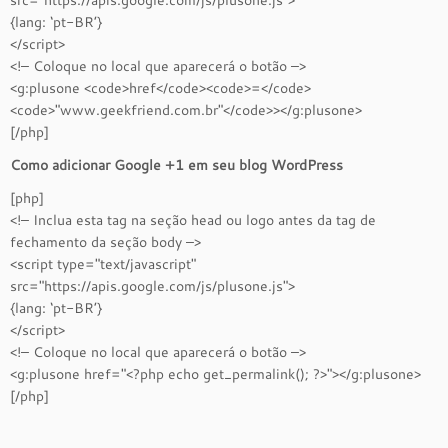
src="https://apis.google.com/js/plusone.js">
{lang: ‘pt-BR’}
</script>
<!– Coloque no local que aparecerá o botão –>
<g:plusone <code>href</code><code>=</code>
<code>"www.geekfriend.com.br"</code>></g:plusone>
[/php]
Como adicionar Google +1 em seu blog WordPress
[php]
<!– Inclua esta tag na seção head ou logo antes da tag de
fechamento da seção body –>
<script type="text/javascript"
src="https://apis.google.com/js/plusone.js">
{lang: ‘pt-BR’}
</script>
<!– Coloque no local que aparecerá o botão –>
<g:plusone href="<?php echo get_permalink(); ?>"></g:plusone>
[/php]