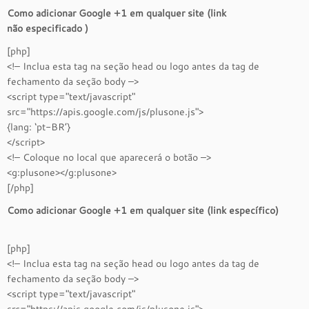
Como adicionar Google +1 em qualquer site (link
não especificado )
[php]
<!– Inclua esta tag na seção head ou logo antes da tag de
fechamento da seção body –>
<script type="text/javascript"
src="https://apis.google.com/js/plusone.js">
{lang: ‘pt-BR’}
</script>
<!– Coloque no local que aparecerá o botão –>
<g:plusone></g:plusone>
[/php]
Como adicionar Google +1 em qualquer site (link específico)
[php]
<!– Inclua esta tag na seção head ou logo antes da tag de
fechamento da seção body –>
<script type="text/javascript"