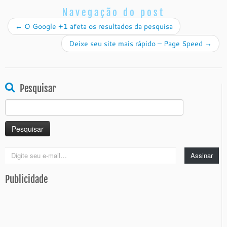
Navegação do post
←
O Google +1 afeta os resultados da pesquisa
Deixe seu site mais rápido – Page Speed
→
Pesquisar
Pesquisar
por:
Digite
Assinar
seu
e-
Publicidade
mail…