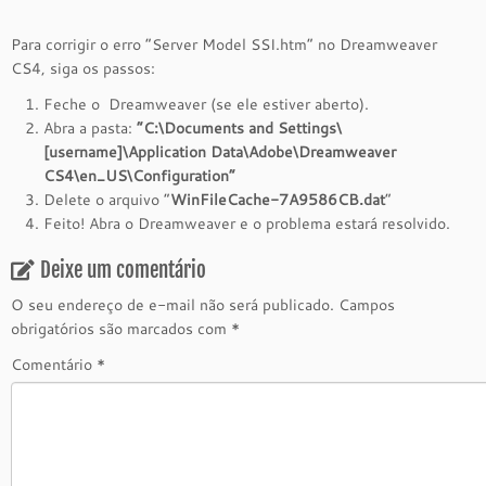
Para corrigir o erro “Server Model SSI.htm” no Dreamweaver
CS4, siga os passos:
Feche o Dreamweaver (se ele estiver aberto).
Abra a pasta:
“C:\Documents and Settings\
[username]\Application Data\Adobe\Dreamweaver
CS4\en_US\Configuration”
Delete o arquivo “
WinFileCache-7A9586CB.dat
“
Feito! Abra o Dreamweaver e o problema estará resolvido.
Deixe um comentário
O seu endereço de e-mail não será publicado.
Campos
obrigatórios são marcados com
*
Comentário
*