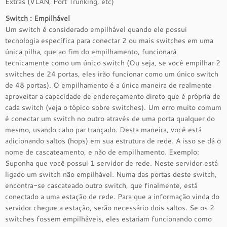
Extras (VLAN, Port Trunking, etc)
Switch : Empilhável
Um switch é considerado empilhável quando ele possui
tecnologia específica para conectar 2 ou mais switches em uma
única pilha, que ao fim do empilhamento, funcionará
tecnicamente como um único switch (Ou seja, se você empilhar 2
switches de 24 portas, eles irão funcionar como um único switch
de 48 portas). O empilhamento é a única maneira de realmente
aproveitar a capacidade de endereçamento direto que é própria de
cada switch (veja o tópico sobre switches). Um erro muito comum
é conectar um switch no outro através de uma porta qualquer do
mesmo, usando cabo par trançado. Desta maneira, você está
adicionando saltos (hops) em sua estrutura de rede. A isso se dá o
nome de cascateamento, e não de empilhamento. Exemplo:
Suponha que você possui 1 servidor de rede. Neste servidor está
ligado um switch não empilhável. Numa das portas deste switch,
encontra-se cascateado outro switch, que finalmente, está
conectado a uma estação de rede. Para que a informação vinda do
servidor chegue a estação, serão necessário dois saltos. Se os 2
switches fossem empilháveis, eles estariam funcionando como