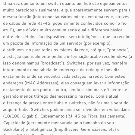
Uma vez que tanto um switch quanto um hub são equipamentos
muito parecidos visualmente, e que aparentemente servem para a
mesma função (interconectar vários micros em uma rede, através
de cabos de rede RJ-45, popularmente conhecidos como “o fio
azul”), uma dúvida muito comum seria qual a diferença básica
entre eles. Hubs são dispositivos sem inteligência, que ao receber
um pacote de informação de um servidor (por exemplo),
distribuem-no para todos os micros da rede, até que, “por sorte”,
a estação que realmente pediu a informação acabe recebendo-a (a
isso denominamos “broadcast”). Switches, por sua vez, mantém
internamente uma tabela de endereços de rede que lhes diz
exatamente onde se encontra cada estação na rede. Com estes
endereços (MAC Addresses), eles conseguem levar a informação
exatamente de um ponto a outro, sendo assim mais eficientes e
gerando menos tráfego desnecessário na rede. Com a atual
diferença de preços entre hubs e switches, não faz mais sentido
adquirir hubs. Switches podem ainda ser divididos em velocidade
(10/100, Gigabit), Cabeamento (RJ-45 ou Fibra, basicamente),
Capacidade (geralmente mensurada pelo tamanho do seu
Backplane) e Inteligência (Empilháveis, Gerenciáveis, etc) e