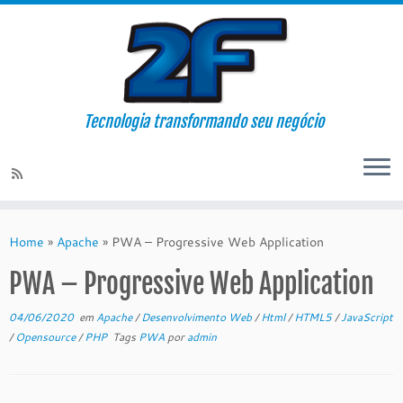
Tecnologia transformando seu negócio
Skip
to
Home
»
Apache
»
PWA – Progressive Web Application
content
PWA – Progressive Web Application
04/06/2020
em
Apache
/
Desenvolvimento Web
/
Html
/
HTML5
/
JavaScript
/
Opensource
/
PHP
Tags
PWA
por
admin