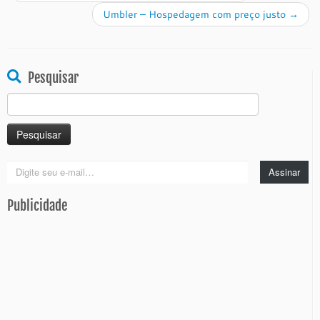
Umbler – Hospedagem com preço justo
→
Pesquisar
Pesquisar
por:
Digite
Assinar
seu
e-
Publicidade
mail…