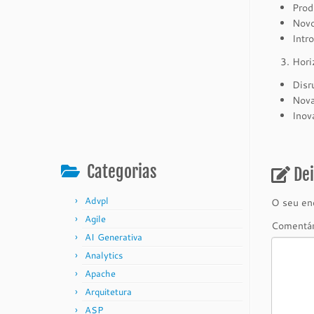
Prod
Novo
Intr
Hori
Disr
Nova
Inov
Categorias
De
Advpl
O seu end
Agile
Comentá
AI Generativa
Analytics
Apache
Arquitetura
ASP