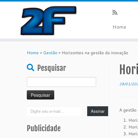
Home
Skip
to
Home
»
Gestão
»
Horizontes na gestão da inovação
content
Hori
Pesquisar
Pesquisar
28/01/20
por:
Digite
A gestão 
Assinar
seu
Hori
e-
Publicidade
Hori
mail…
Hori