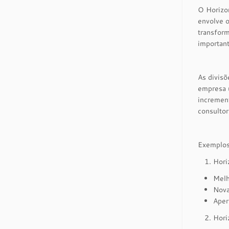
O Horizo
envolve 
transfor
important
As divisõ
empresa u
increment
consulto
Exemplos
Hori
Melh
Nova
Aper
Hori