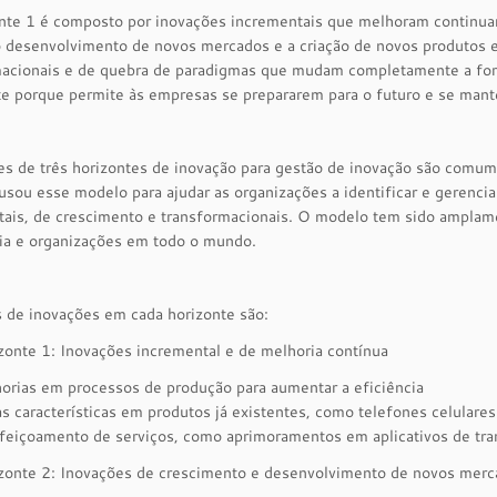
nte 1 é composto por inovações incrementais que melhoram continuam
o desenvolvimento de novos mercados e a criação de novos produtos e
macionais e de quebra de paradigmas que mudam completamente a form
e porque permite às empresas se prepararem para o futuro e se mant
es de três horizontes de inovação para gestão de inovação são comu
sou esse modelo para ajudar as organizações a identificar e gerenciar
ais, de crescimento e transformacionais. O modelo tem sido amplame
ria e organizações em todo o mundo.
 de inovações em cada horizonte são:
zonte 1: Inovações incremental e de melhoria contínua
orias em processos de produção para aumentar a eficiência
s características em produtos já existentes, como telefones celulares
feiçoamento de serviços, como aprimoramentos em aplicativos de tra
zonte 2: Inovações de crescimento e desenvolvimento de novos mer