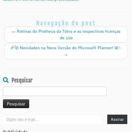
Navegação do post
←
Rotinas do Protheus da Totvs e as respectivas licenças
de uso
🎉🚀 Novidades na Nova Versão do Microsoft Planner! 📅✨
→
Pesquisar
Pesquisar
por:
Digite
Assinar
seu
e-