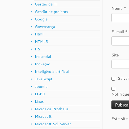
Gestão da TI
Nome
*
Gestão de projetos
Google
Governança
E-mail
*
Html
HTML5
IIS
Site
Industrial
Inovação
Inteligência artificial
Salva
JavaScript
Joomla
LGPD
Notifiqu
Linux
Microsiga Protheus
Microsoft
Este site
Microsoft Sql Server