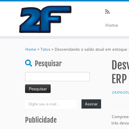
Home
Skip
to
Home
»
Totvs
»
Desvendando o saldo atual em estoque 
content
Des
Pesquisar
Pesquisar
ERP
por:
24/04/20
Digite
Assinar
seu
e-
Compreen
Publicidade
mail…
trás dess