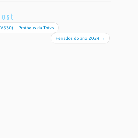
post
A330) – Protheus da Totvs
Feriados do ano 2024
→