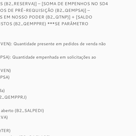
AS (B2_RESERVA)] – [SOMA DE EMPENHOS NO SD4
HOS DE PRÉ-REQUISIÇÃO (B2_QEMPSA)] –
S EM NOSSO PODER (B2_QTNP)] + [SALDO
ISTOS (B2_QEMPPRE) ***SE PARÂMETRO
DVEN): Quantidade presente em pedidos de venda não
PSA): Quantidade empenhada em solicitações ao
DVEN)
MPSA)
da)
 (B2_QEMPPRJ)
m aberto (B2_SALPEDI)
RVA)
_QTER)