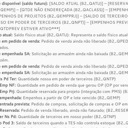
 disponível (saldo futuro):
[SALDO ATUAL (B2_QATU)] – [RESERV
_QEMP)] – [QTDE NÃO ENDEREÇADA (B2_QACLASS)] – [EMPEN
PENHOS DE PROJETOS (B2_QEMPPRJ)] – [SALDO DE TERCEIRO
SO EM PODER DE TERCEIROS (B2_QNPT)] – [EMPENHOS PREV
QTDPREV ESTIVER ATIVO***]
o atual:
Saldo físico atual (B2_QATU): Representa o saldo físico atual
 em pedido de venda:
Pedido de venda ainda não liberado (B2_QPE
rados.
e empenhada SA:
Solicitação ao armazém ainda não baixada (B2_QEM
zém.
 em pedido de venda:
Pedido de venda ainda não liberado (B2_QPE
 empenhada SA:
Solicitação ao armazém ainda não baixada (B2_QE
s Pd Ter:
Quantidade nossa em poder de terceiros (B2_QNTP)
 Emp NF:
Quantidade em pedido de venda que gerou OP (OP por ven
Emp Prj:
Quantidade reservada para projeto (integração com PMS)
empenhada:
Empenhos a partir de OP e lote vencido (B2_QEMP)
entrada prevista:
Pedido de compras, solicitação de compras e OP e
Reservada:
Pedido de venda liberado, ainda não faturado; (B2_RESE
er Ns Pd:
Quantidade de terceiros em nosso poder (B2_QTNP)
o Pod 3:
Saldo de terceiros quando a TES não controla estoque (B2