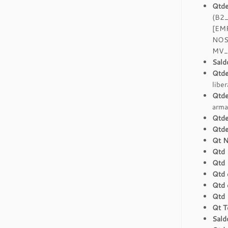
Qtde
(B2
[EM
NOS
MV_
Sald
Qtde
libe
Qtd
arma
Qtde
Qtde
Qt N
Qtd
Qtd 
Qtd 
Qtd 
Qtd 
Qt T
Sald