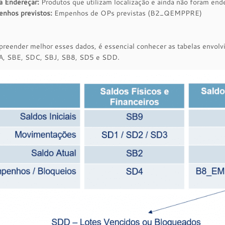
a Endereçar:
Produtos que utilizam localização e ainda não foram e
nhos previstos:
Empenhos de OPs previstas (B2_QEMPPRE)
preender melhor esses dados, é essencial conhecer as tabelas envo
, SBE, SDC, SBJ, SB8, SD5 e SDD.