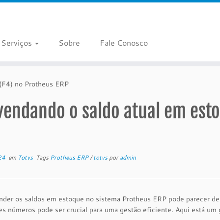
Serviços
Sobre
Fale Conosco
(F4) no Protheus ERP
vendando o saldo atual em esto
24
em
Totvs
Tags
Protheus ERP
/
totvs
por
admin
der os saldos em estoque no sistema Protheus ERP pode parecer desa
es números pode ser crucial para uma gestão eficiente. Aqui está um 