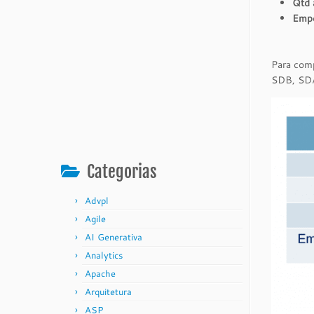
Qtd 
Empe
Para com
SDB, SDA
Categorias
Advpl
Agile
AI Generativa
Analytics
Apache
Arquitetura
ASP