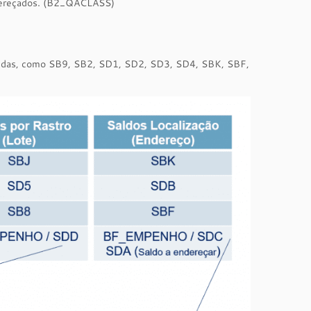
ndereçados. (B2_QACLASS)
lvidas, como SB9, SB2, SD1, SD2, SD3, SD4, SBK, SBF,