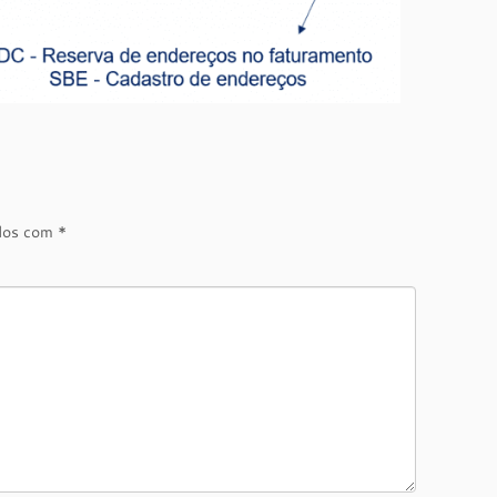
ados com
*