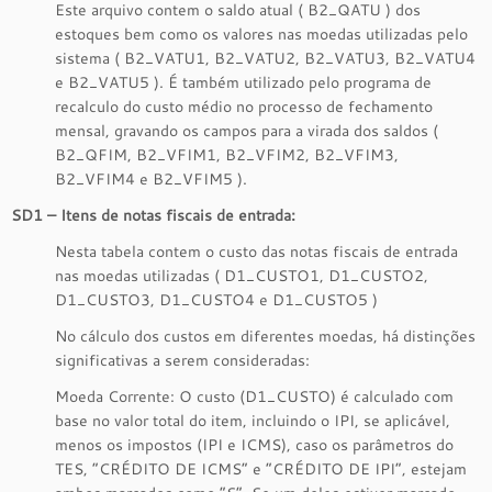
Este arquivo contem o saldo atual ( B2_QATU ) dos
estoques bem como os valores nas moedas utilizadas pelo
sistema ( B2_VATU1, B2_VATU2, B2_VATU3, B2_VATU4
e B2_VATU5 ). É também utilizado pelo programa de
recalculo do custo médio no processo de fechamento
mensal, gravando os campos para a virada dos saldos (
B2_QFIM, B2_VFIM1, B2_VFIM2, B2_VFIM3,
B2_VFIM4 e B2_VFIM5 ).
SD1 – Itens de notas fiscais de entrada:
Nesta tabela contem o custo das notas fiscais de entrada
nas moedas utilizadas ( D1_CUSTO1, D1_CUSTO2,
D1_CUSTO3, D1_CUSTO4 e D1_CUSTO5 )
No cálculo dos custos em diferentes moedas, há distinções
significativas a serem consideradas:
Moeda Corrente: O custo (D1_CUSTO) é calculado com
base no valor total do item, incluindo o IPI, se aplicável,
menos os impostos (IPI e ICMS), caso os parâmetros do
TES, “CRÉDITO DE ICMS” e “CRÉDITO DE IPI”, estejam