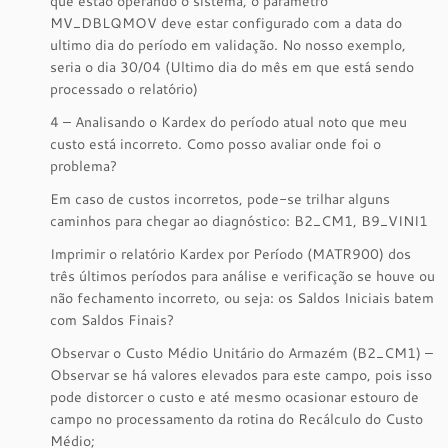
que estão operando o sistema, o parâmetro
MV_DBLQMOV deve estar configurado com a data do
ultimo dia do período em validação. No nosso exemplo,
seria o dia 30/04 (Ultimo dia do mês em que está sendo
processado o relatório)
4 – Analisando o Kardex do período atual noto que meu
custo está incorreto. Como posso avaliar onde foi o
problema?
Em caso de custos incorretos, pode-se trilhar alguns
caminhos para chegar ao diagnóstico: B2_CM1, B9_VINI1
Imprimir o relatório Kardex por Período (MATR900) dos
três últimos períodos para análise e verificação se houve ou
não fechamento incorreto, ou seja: os Saldos Iniciais batem
com Saldos Finais?
Observar o Custo Médio Unitário do Armazém (B2_CM1) –
Observar se há valores elevados para este campo, pois isso
pode distorcer o custo e até mesmo ocasionar estouro de
campo no processamento da rotina do Recálculo do Custo
Médio;