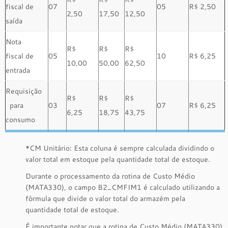
fiscal de
07
05
R$ 2,50
2,50
17,50
12,50
saída
Nota
R$
R$
R$
fiscal de
05
10
R$ 6,25
10,00
50,00
62,50
entrada
Requisição
R$
R$
R$
para
03
07
R$ 6,25
6,25
18,75
43,75
consumo
*CM Unitário: Esta coluna é sempre calculada dividindo o
valor total em estoque pela quantidade total de estoque.
Durante o processamento da rotina de Custo Médio
(MATA330), o campo B2_CMFIM1 é calculado utilizando a
fórmula que divide o valor total do armazém pela
quantidade total de estoque.
É importante notar que a rotina de Custo Médio (MATA330)