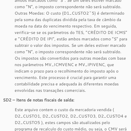
ambos marcados como “S”. Se um deles estiver marcado
como “N”, o imposto correspondente não será subtraído.
Outras Moedas: O custo (D1_CUSTO2~5) é determinado
pela soma das duplicatas dividida pela taxa de câmbio da
moeda na data do vencimento respectivo. Em seguida,
verifica-se se os parâmetros do TES, “CRÉDITO DE ICMS”
e “CRÉDITO DE IPI”, estão ambos marcados como “S” para
subtrair o valor dos impostos. Se um deles estiver marcado
como “N”, o imposto correspondente não será subtraído.
Os impostos são convertidos para outras moedas com base
nos parâmetros MV_ICMVENC e MV_IPIVENC, que
indicam o prazo para o recolhimento do imposto após o
vencimento. Este processo é crucial para garantir uma
contabilidade precisa e adequada às diferentes moedas
envolvidas nas transações comerciais.
SD2 – Itens de notas fiscais de saída:
Este arquivo contem o custo da mercadoria vendida (
D2_CUSTO1, D2_CUSTO2, D2_CUSTO3, D2_CUSTO4 e
D2_CUSTO5 ), estes campos são atualizados pelo
programa de recalculo do custo médio, ou seja, o CMV será