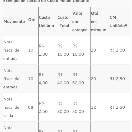
Exemplo de cálculo do Custo Médio Unitário:
Valor
Qtd
Custo
Custo
CM
Qtd
Movimento
em
em
Unitário
Total
Unitário*
estoque
estoque
Nota
R$
R$
R$
fiscal de
10
10
R$ 1,00
1,00
10,00
10,00
entrada
Nota
R$
R$
R$
fiscal de
10
20
R$ 2,50
4,00
40,00
50,00
entrada
Nota
R$
R$
R$
fiscal de
08
12
R$ 2,50
2,50
20,00
30,00
saída
Nota
R$
R$
R$