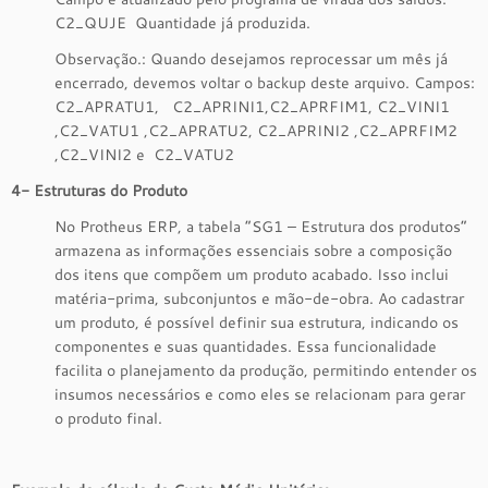
C2_QUJE Quantidade já produzida.
Observação.: Quando desejamos reprocessar um mês já
encerrado, devemos voltar o backup deste arquivo. Campos:
C2_APRATU1, C2_APRINI1,C2_APRFIM1, C2_VINI1
,C2_VATU1 ,C2_APRATU2, C2_APRINI2 ,C2_APRFIM2
,C2_VINI2 e C2_VATU2
4- Estruturas do Produto
No Protheus ERP, a tabela “SG1 – Estrutura dos produtos”
armazena as informações essenciais sobre a composição
dos itens que compõem um produto acabado. Isso inclui
matéria-prima, subconjuntos e mão-de-obra. Ao cadastrar
um produto, é possível definir sua estrutura, indicando os
componentes e suas quantidades. Essa funcionalidade
facilita o planejamento da produção, permitindo entender os
insumos necessários e como eles se relacionam para gerar
o produto final.