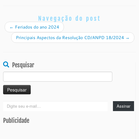
Navegação do post
←
Feriados do ano 2024
Principais Aspectos da Resolução CD/ANPD 18/2024
→
Pesquisar
Pesquisar
por:
Digite
Assinar
seu
e-
Publicidade
mail…