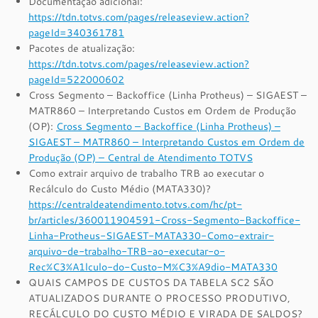
Documentação adicional:
https://tdn.totvs.com/pages/releaseview.action?
pageId=340361781
Pacotes de atualização:
https://tdn.totvs.com/pages/releaseview.action?
pageId=522000602
Cross Segmento – Backoffice (Linha Protheus) – SIGAEST –
MATR860 – Interpretando Custos em Ordem de Produção
(OP):
Cross Segmento – Backoffice (Linha Protheus) –
SIGAEST – MATR860 – Interpretando Custos em Ordem de
Produção (OP) – Central de Atendimento TOTVS
Como extrair arquivo de trabalho TRB ao executar o
Recálculo do Custo Médio (MATA330)?
https://centraldeatendimento.totvs.com/hc/pt-
br/articles/360011904591-Cross-Segmento-Backoffice-
Linha-Protheus-SIGAEST-MATA330-Como-extrair-
arquivo-de-trabalho-TRB-ao-executar-o-
Rec%C3%A1lculo-do-Custo-M%C3%A9dio-MATA330
QUAIS CAMPOS DE CUSTOS DA TABELA SC2 SÃO
ATUALIZADOS DURANTE O PROCESSO PRODUTIVO,
RECÁLCULO DO CUSTO MÉDIO E VIRADA DE SALDOS?