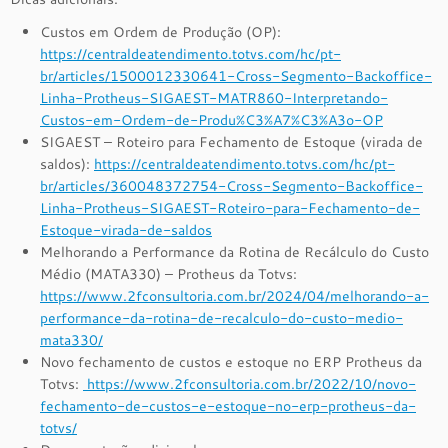
Custos em Ordem de Produção (OP):
https://centraldeatendimento.totvs.com/hc/pt-
br/articles/1500012330641-Cross-Segmento-Backoffice-
Linha-Protheus-SIGAEST-MATR860-Interpretando-
Custos-em-Ordem-de-Produ%C3%A7%C3%A3o-OP
SIGAEST – Roteiro para Fechamento de Estoque (virada de
saldos):
https://centraldeatendimento.totvs.com/hc/pt-
br/articles/360048372754-Cross-Segmento-Backoffice-
Linha-Protheus-SIGAEST-Roteiro-para-Fechamento-de-
Estoque-virada-de-saldos
Melhorando a Performance da Rotina de Recálculo do Custo
Médio (MATA330) – Protheus da Totvs:
https://www.2fconsultoria.com.br/2024/04/melhorando-a-
performance-da-rotina-de-recalculo-do-custo-medio-
mata330/
Novo fechamento de custos e estoque no ERP Protheus da
Totvs:
https://www.2fconsultoria.com.br/2022/10/novo-
fechamento-de-custos-e-estoque-no-erp-protheus-da-
totvs/