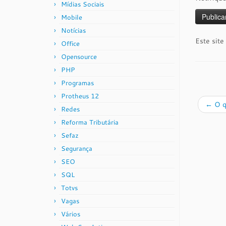
Mídias Sociais
Mobile
Notícias
Este site
Office
Opensource
PHP
Programas
Protheus 12
←
O q
Redes
Reforma Tributária
Sefaz
Segurança
SEO
SQL
Totvs
Vagas
Vários