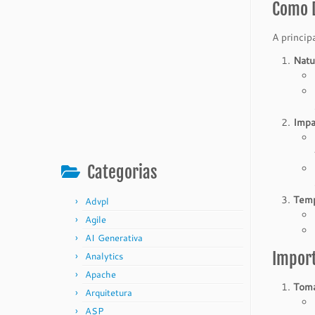
Como D
A princip
Natu
Impa
Categorias
Temp
Advpl
Agile
AI Generativa
Impor
Analytics
Apache
Toma
Arquitetura
ASP