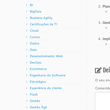
BI
Plan
BigData
Business Agility
Gest
Certificações de TI
Cloud
Cursos
Impl
Dados
Data
Desenvolvimento Web
DevOps
Ecommerce
De
Engenharia de Software
O seu end
Estratégico
Experiência do cliente
Comentá
Flash
Gestão
Gestão Ágil