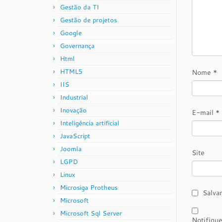
Gestão da TI
Gestão de projetos
Google
Governança
Html
HTML5
Nome
*
IIS
Industrial
Inovação
E-mail
*
Inteligência artificial
JavaScript
Joomla
Site
LGPD
Linux
Microsiga Protheus
Salva
Microsoft
Microsoft Sql Server
Notifiqu