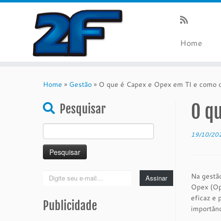
Home
Skip
to
Home
»
Gestão
»
O que é Capex e Opex em TI e como d
content
O qu
Pesquisar
Pesquisar
19/10/20
por:
Digite
Na gestão
Assinar
seu
Opex (Ope
e-
eficaz e 
Publicidade
mail…
importânc