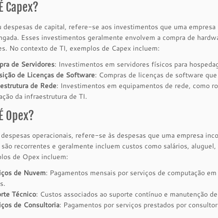
É Capex?
 despesas de capital, refere-se aos investimentos que uma empresa f
ongada. Esses investimentos geralmente envolvem a compra de hardwa
es. No contexto de TI, exemplos de Capex incluem:
ra de Servidores
: Investimentos em servidores físicos para hospeda
sição de Licenças de Software
: Compras de licenças de software que s
aestrutura de Rede
: Investimentos em equipamentos de rede, como rot
ação da infraestrutura de TI.
É Opex?
despesas operacionais, refere-se às despesas que uma empresa incor
são recorrentes e geralmente incluem custos como salários, aluguel,
plos de Opex incluem:
iços de Nuvem
: Pagamentos mensais por serviços de computação e
s.
rte Técnico
: Custos associados ao suporte contínuo e manutenção de
iços de Consultoria
: Pagamentos por serviços prestados por consulto