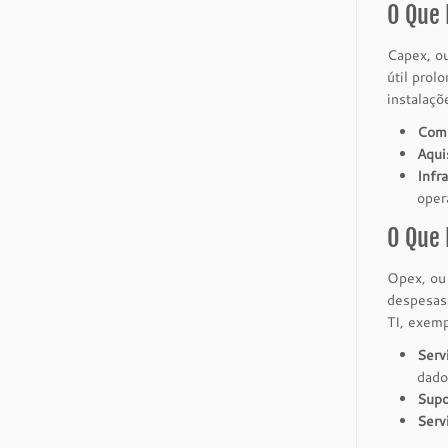
O Que 
Capex, ou
útil prol
instalaçõ
Comp
Aqui
Infr
oper
O Que 
Opex, ou 
despesas 
TI, exem
Serv
dado
Supo
Serv