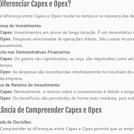
iferenciar Capex e Opex?
al diferença entre Capex e Opex reside no tempo e na natureza das d
reza do Investimento
:
Capex
: Investimentos em ativos de longa duração. É um desembolso ú
Opex
: Despesas relacionadas às operações diárias. São custos recor
anualmente.
cto nos Demonstrativos Financeiros
:
Capex
: Os gastos são capitalizados, ou seja, são registrados como at
tempo.
Opex
: As despesas são reconhecidas imediatamente no resultado do e
da empresa.
o de Retorno do Investimento
:
Capex
: Normalmente, o retorno sobre o investimento é obtido a longo
Opex
: Os benefícios são percebidos de forma mais imediata, pois est
tância de Compreender Capex e Opex
da de Decisões
:
Compreender as diferenças entre Capex e Opex permite que as empr