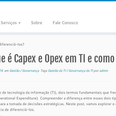
Serviços
Sobre
Fale Conosco
iferenciá-los?
e é Capex e Opex em TI e como 
24
em
Gestão
/
Governança
Tags
Gestão da TI
/
Governança da TI
por
admin
 de tecnologia da informação (TI), dois termos fundamentais que fr
rational Expenditure). Compreender a diferença entre esses dois tip
para a tomada de decisões estratégicas. Neste post, vamos explorar o
ia de diferenciá-los.