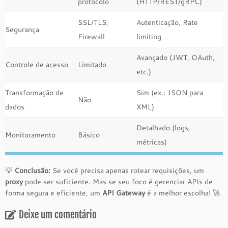
protocolo
(HTTP/REST/gRPC)
SSL/TLS,
Autenticação, Rate
Segurança
Firewall
limiting
Avançado (JWT, OAuth,
Controle de acesso
Limitado
etc.)
Transformação de
Sim (ex.: JSON para
Não
dados
XML)
Detalhado (logs,
Monitoramento
Básico
métricas)
💡
Conclusão:
Se você precisa apenas rotear requisições, um
proxy
pode ser suficiente. Mas se seu foco é gerenciar APIs de
forma segura e eficiente, um
API Gateway
é a melhor escolha! 🚀
Deixe um comentário